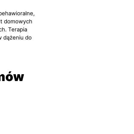
behawioralne,
ząt domowych
ch. Terapia
w dążeniu do
emów