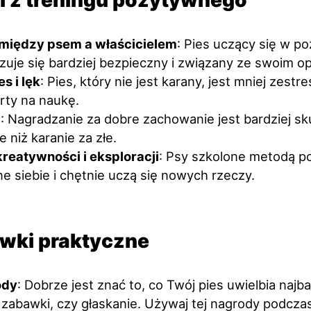
i z treningu pozytywnego
 między psem a właścicielem
: Pies uczący się w 
zuje się bardziej bezpieczny i związany ze swoim o
s i lęk
: Pies, który nie jest karany, jest mniej zestr
rty na naukę.
ć
: Nagradzanie za dobre zachowanie jest bardziej s
e niż karanie za złe.
reatywności i eksploracji
: Psy szkolone metodą p
e siebie i chętnie uczą się nowych rzeczy.
ki praktyczne
ody
: Dobrze jest znać to, co Twój pies uwielbia najba
 zabawki, czy głaskanie. Używaj tej nagrody podczas