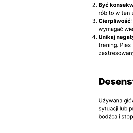
Być konsek
rób to w ten
Cierpliwość
wymagać wiel
Unikaj nega
trening. Pie
zestresowan
Desensy
Używana głów
sytuacji lub 
bodźca i sto