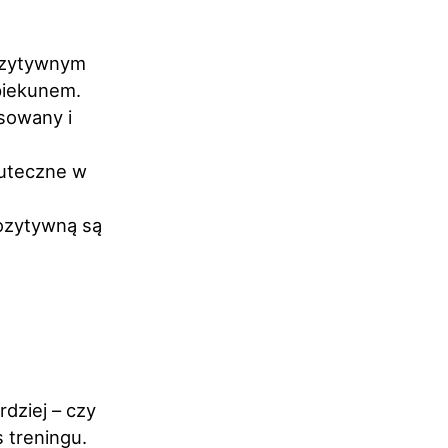
pozytywnym
piekunem.
esowany i
kuteczne w
ozytywną są
rdziej – czy
 treningu.