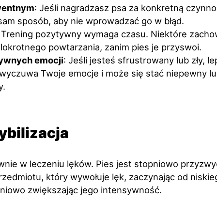
wentnym
: Jeśli nagradzasz psa za konkretną czynn
 sam sposób, aby nie wprowadzać go w błąd.
: Trening pozytywny wymaga czasu. Niektóre zach
okrotnego powtarzania, zanim pies je przyswoi.
tywnych emocji
: Jeśli jesteś sfrustrowany lub zły, le
s wyczuwa Twoje emocje i może się stać niepewny l
y.
bilizacja
nie w leczeniu lęków. Pies jest stopniowo przyzwy
przedmiotu, który wywołuje lęk, zaczynając od niski
pniowo zwiększając jego intensywność.