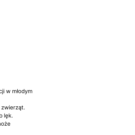
acji w młodym
 zwierząt.
 lęk.
może