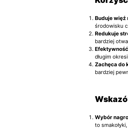
Korzyśc
Buduje więź
środowisku c
Redukuje stre
bardziej otwa
Efektywnoś
długim okresi
Zachęca do k
bardziej pewn
Wskazów
Wybór nagr
to smakołyki,