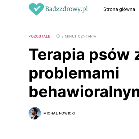
Strona główna
POZOSTAŁE
3 MINUT CZYTANIA
Terapia psów 
problemami
behawioralny
MICHAŁ NOWICKI