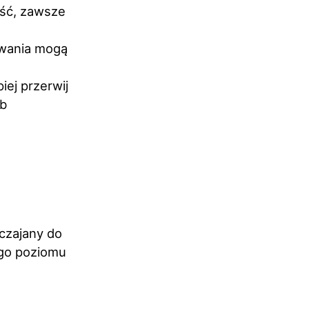
ość, zawsze
owania mogą
piej przerwij
ub
czajany do
ego poziomu