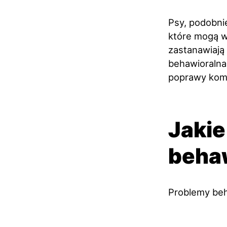
Psy, podobni
które mogą w
zastanawiają
behawioralna
poprawy komf
Jakie
beha
Problemy beh