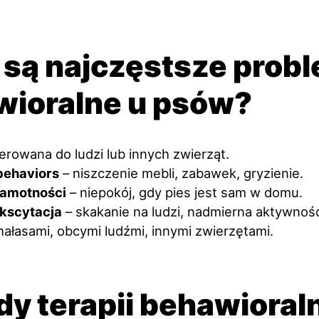
 są najczęstsze prob
wioralne u psów?
erowana do ludzi lub innych zwierząt.
behaviors
– niszczenie mebli, zabawek, gryzienie.
samotności
– niepokój, gdy pies jest sam w domu.
kscytacja
– skakanie na ludzi, nadmierna aktywnoś
hałasami, obcymi ludźmi, innymi zwierzętami.
y terapii behawioral