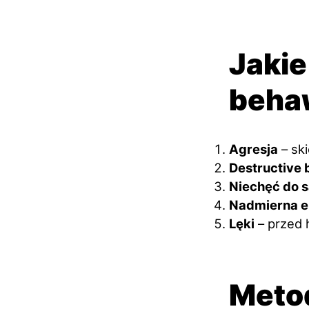
Jakie
beha
Agresja
– ski
Destructive 
Niechęć do 
Nadmierna e
Lęki
– przed 
Metod