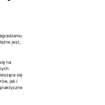
nagradzaniu
ażne jest,
się na
wnych
iesząca się
ów, jak i
 praktyczne