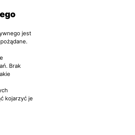
nego
tywnego jest
epożądane.
łe
ań. Brak
takie
ych
 kojarzyć je