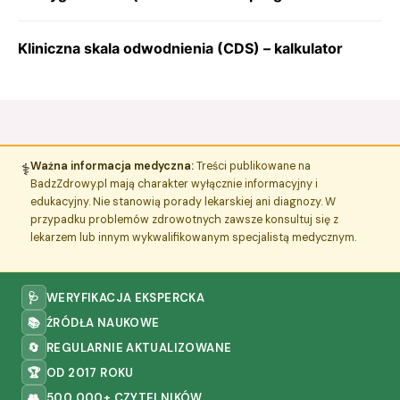
Kliniczna skala odwodnienia (CDS) – kalkulator
⚕️
Ważna informacja medyczna:
Treści publikowane na
BadzZdrowy.pl mają charakter wyłącznie informacyjny i
edukacyjny. Nie stanowią porady lekarskiej ani diagnozy. W
przypadku problemów zdrowotnych zawsze konsultuj się z
lekarzem lub innym wykwalifikowanym specjalistą medycznym.
🩺
WERYFIKACJA EKSPERCKA
📚
ŹRÓDŁA NAUKOWE
🔄
REGULARNIE AKTUALIZOWANE
🏆
OD 2017 ROKU
👥
500 000+ CZYTELNIKÓW