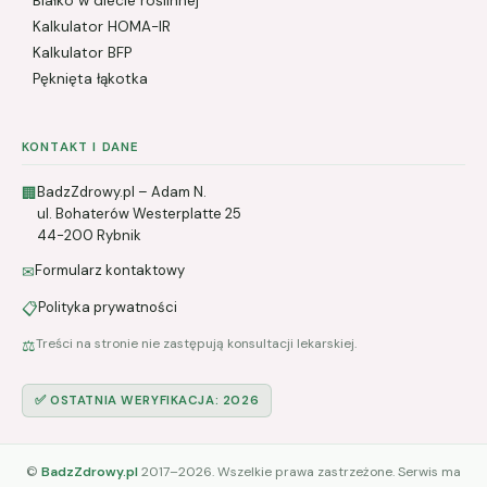
Białko w diecie roślinnej
Kalkulator HOMA-IR
Kalkulator BFP
Pęknięta łąkotka
KONTAKT I DANE
BadzZdrowy.pl – Adam N.
🏢
ul. Bohaterów Westerplatte 25
44-200 Rybnik
Formularz kontaktowy
✉
Polityka prywatności
📋
Treści na stronie nie zastępują konsultacji lekarskiej.
⚖️
✅ OSTATNIA WERYFIKACJA: 2026
©
BadzZdrowy.pl
2017–2026. Wszelkie prawa zastrzeżone. Serwis ma