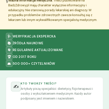
⚕️
Ważna informacja medyczna:
Treści publikowane na
BadzZdrowy.pl mają charakter wyłącznie informacyjny i
edukacyjny. Nie stanowią porady lekarskiej ani diagnozy. W
przypadku problemów zdrowotnych zawsze konsultuj się z
lekarzem lub innym wykwalifikowanym specjalistą medycznym.
🩺
WERYFIKACJA EKSPERCKA
📚
ŹRÓDŁA NAUKOWE
🔄
REGULARNIE AKTUALIZOWANE
🏆
OD 2017 ROKU
👥
500 000+ CZYTELNIKÓW
KTO TWORZY TREŚCI?
✍️
Artykuły piszą specjaliści: dietetycy, fizjoterapeuci i
osoby z wykształceniem medycznym. Każdy autor
podpisany jest imieniem i nazwiskiem.